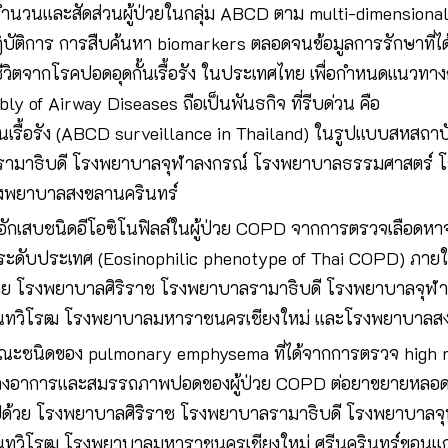
จำนวนและสัดส่วนผู้ป่วยในกลุ่ม ABCD ตาม multi-dimension
บัติการ การสืบค้นหา biomarkers ตลอดจนข้อมูลการรักษาที่ไ
ียชีวิตจากโรคปอดอุดกั้นเรื้อรัง ในประเทศไทย เพื่อกำหนดแนวทา
bly of Airway Diseases ถือเป็นพันธกิจ ที่รีบด่วน คือ
กั้นเรื้อรัง (ABCD surveillance in Thailand) ในรูปแบบสหส
รามาธิบดี โรงพยาบาลจุฬาลงกรณ์ โรงพยาบาลธรรมศาสตร์ 
รงพยาบาลสงขลานครินทร์
อักเสบชนิดอีโอซิโนฟิลล์ในผู้ป่วย COPD จากการตรวจเลือดห
 ในระดับประเทศ (Eosinophilic phenotype of Thai COPD) ภา
วย โรงพยาบาลศิริราช โรงพยาบาลรามาธิบดี โรงพยาบาลจุฬ
ินทวิโรฒ โรงพยาบาลมหาราชนครเชียงใหม่ และโรงพยาบาลสง
ษณะชนิดของ pulmonary emphysema ที่ได้จากการตรวจ high 
อาการและสมรรถภาพปอดของผู้ป่วย COPD ต่อยาขยายหลอดลม
ด้วย โรงพยาบาลศิริราช โรงพยาบาลรามาธิบดี โรงพยาบาลจ
นทวิโรฒ โรงพยาบาลมหาราชนครเชียงใหม่ ศรีนครินทร์ขอนแก่