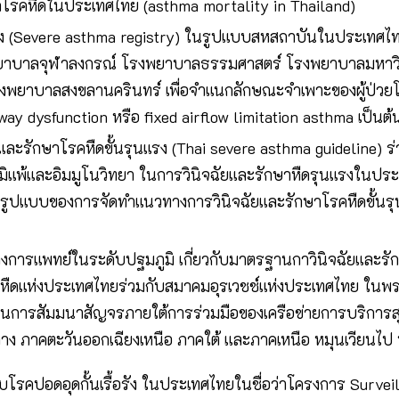
ากโรคหืดในประเทศไทย (asthma mortality in Thailand)
แรง (Severe asthma registry) ในรูปแบบสหสถาบันในประเทศ
ยาบาลจุฬาลงกรณ์ โรงพยาบาลธรรมศาสตร์ โรงพยาบาลมหาวิ
พยาบาลสงขลานครินทร์ เพื่อจำแนกลักษณะจำเพาะของผู้ป่วยโร
ay dysfunction หรือ fixed airflow limitation asthma เป็นต้
ละรักษาโรคหืดขั้นรุนแรง (Thai severe asthma guideline) ร่
แพ้และอิมมูโนวิทยา ในการวินิจฉัยและรักษาหืดรุนแรงในปร
างรูปแบบของการจัดทำแนวทางการวินิจฉัยและรักษาโรคหืดขั้นรุนแ
งการแพทย์ในระดับปฐมภูมิ เกี่ยวกับมาตรฐานกาวินิจฉัยและรัก
หืดแห่งประเทศไทยร่วมกับสมาคมอุรเวชช์แห่งประเทศไทย ในพร
เป็นการสัมมนาสัญจรภายใต้การร่วมมือของเครือข่ายการบริก
กลาง ภาคตะวันออกเฉียงเหนือ ภาคใต้ และภาคเหนือ หมุนเวียนไป 
กับโรคปอดอุดกั้นเรื้อรัง ในประเทศไทยในชื่อว่าโครงการ Surv