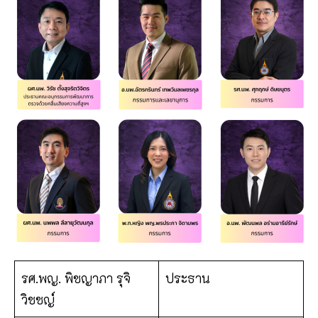
รศ.พญ. พิชญาภา รุจิ
ประธาน
วิชชญ์